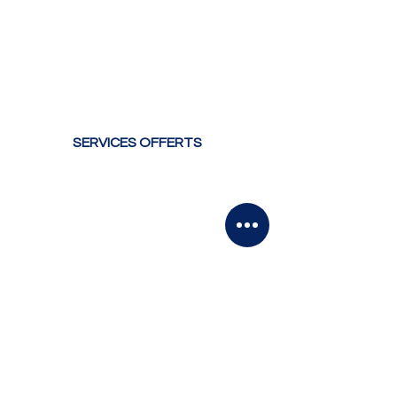
BellePelouse MD vous offres un service clés
en main de déneigement à La Prairie et
Candiac
Durant l'été, nous offrons un service
professionnel de taille de haie et d'arbustes
SERVICES OFFERTS
Taille de haie et d'arbustes
Déneigement résidentiel
Déneigement
condominiums
Déneigement
comercial
Pelletage manuel
POUR NOUS REJOINDRE