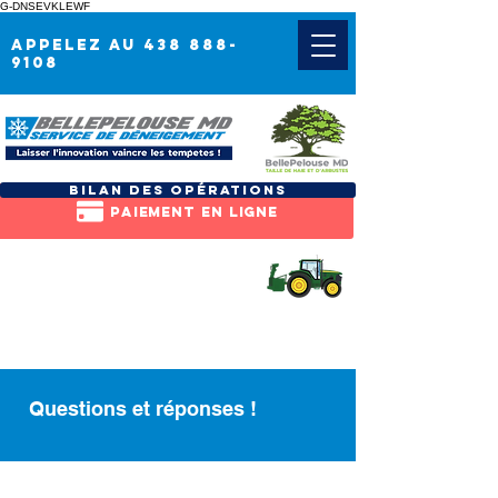
G-DNSEVKLEWF
Appelez AU 438 888-
9108
BILAN DES OPÉRATIONS
Paiement en ligne
SOUMISSION
en ligne
Questions et réponses !