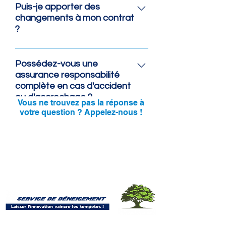
contrats, à partir de 5 cm
Puis-je apporter des
d'accumulation au sol.
changements à mon contrat
?
Pour toute modification au
contrat, svp communiquer avec
Possédez-vous une
nous au
assurance responsabilité
complète en cas d'accident
bellepelousem@gmail.com ou
ou d'accrochage ?
438 888-9108.
Vous ne trouvez pas la réponse à
votre question ? Appelez-nous !
Oui, nous détenons une
assurance responsabilité de 5
millions. Elle couvre tout nos
438 888-9108
contrats!