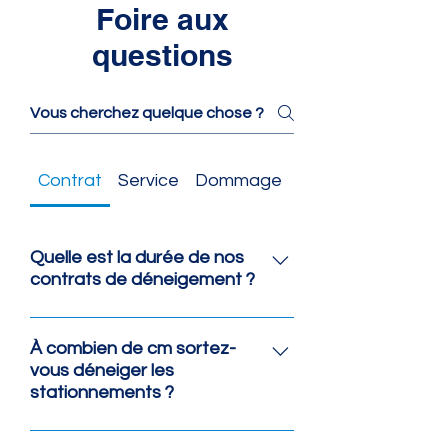
Foire aux
questions
Contrat
Service
Dommage
Référencement de
Quelle est la durée de nos
contrats de déneigement ?
Nos contrats de déneigement
débutent le 15 novembre et se
À combien de cm sortez-
terminent le 15 avril.
vous déneiger les
stationnements ?
Tel que stipuler dans nos